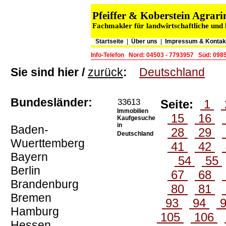
Pfeiffer & Koberstein Agra
Fachmakler für landwirtschaftliche und
Startseite
|
Über uns
|
Impressum & Kontak
Info-Telefon
Nord: 04503 - 7793957
Süd: 098
Sie sind hier /
zurück
:
Deutschland
Bundesländer:
33613
Seite:
1
Immobilien
15
16
Kaufgesuche
in
Baden-
28
29
Deutschland
Wuerttemberg
41
42
Bayern
54
55
Berlin
67
68
Brandenburg
80
81
Bremen
93
94
Hamburg
105
106
Hessen