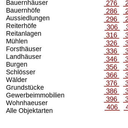
Bauernhäuser
276
Bauernhöfe
286
Aussiedlungen
296
Reiterhöfe
306
Reitanlagen
316
Mühlen
326
Forsthäuser
336
Landhäuser
346
Burgen
356
Schlösser
366
Wälder
376
Grundstücke
386
Gewerbeimmobilien
396
Wohnhaeuser
406
Alle Objektarten