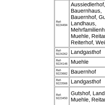
Aussiedlerhof
Bauernhaus,
Bauernhof, Gu
Ref-
Landhaus,
9224494
Mehrfamilienh
Muehle, Reita
Reiterhof, We
Ref-
Landgasthof
9224262
Ref-
Muehle
9224146
Ref-
Bauernhof
9223682
Ref-
Landgasthof
9223566
Gutshof, Land
Ref-
9223450
Muehle, Reita