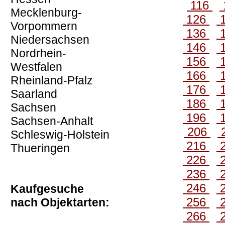
116
Mecklenburg-
126
Vorpommern
136
Niedersachsen
146
Nordrhein-
156
Westfalen
166
Rheinland-Pfalz
176
Saarland
186
Sachsen
196
Sachsen-Anhalt
206
Schleswig-Holstein
216
Thueringen
226
236
246
Kaufgesuche
256
nach Objektarten:
266