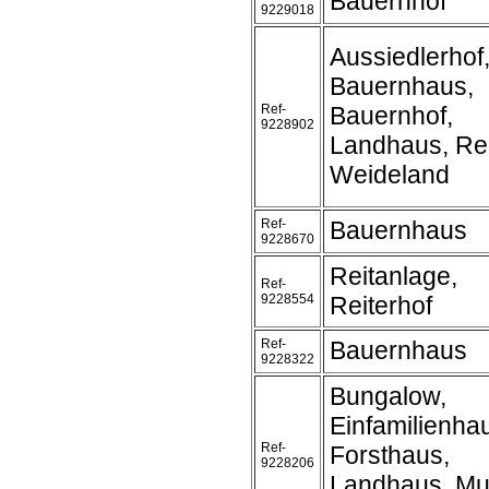
Bauernhof
9229018
Aussiedlerhof
Bauernhaus,
Ref-
Bauernhof,
9228902
Landhaus, Rei
Weideland
Ref-
Bauernhaus
9228670
Reitanlage,
Ref-
9228554
Reiterhof
Ref-
Bauernhaus
9228322
Bungalow,
Einfamilienh
Ref-
Forsthaus,
9228206
Landhaus, Mu