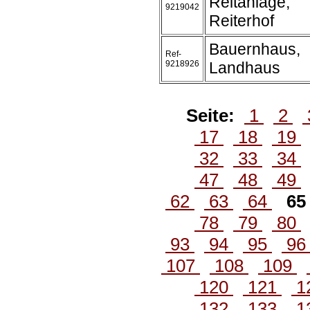
Reitanlage,
9219042
Reiterhof
Bauernhaus,
Ref-
9218926
Landhaus
Seite:
1
2
17
18
19
32
33
34
47
48
49
62
63
64
6
78
79
80
93
94
95
9
107
108
109
120
121
1
132
133
1