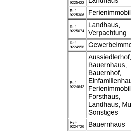
Landhaus
9225422
Ref-
Ferienimmobil
9225306
Landhaus,
Ref-
9225074
Verpachtung
Ref-
Gewerbeimmob
9224958
Aussiedlerhof
Bauernhaus,
Bauernhof,
Einfamilienha
Ref-
9224842
Ferienimmobil
Forsthaus,
Landhaus, Mu
Sonstiges
Ref-
Bauernhaus
9224726