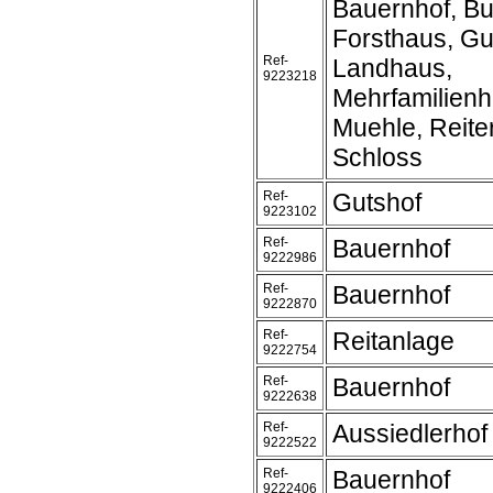
Bauernhof, Bu
Forsthaus, Gu
Ref-
Landhaus,
9223218
Mehrfamilienh
Muehle, Reite
Schloss
Ref-
Gutshof
9223102
Ref-
Bauernhof
9222986
Ref-
Bauernhof
9222870
Ref-
Reitanlage
9222754
Ref-
Bauernhof
9222638
Ref-
Aussiedlerhof
9222522
Ref-
Bauernhof
9222406