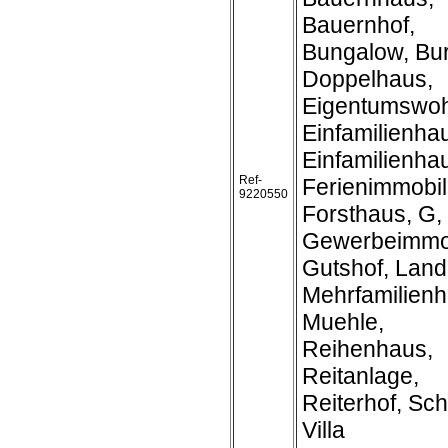
Bauernhof,
Bungalow, Bur
Doppelhaus,
Eigentumswo
Einfamilienha
Einfamilienh
Ref-
Ferienimmobil
9220550
Forsthaus, G,
Gewerbeimmob
Gutshof, Land
Mehrfamilienh
Muehle,
Reihenhaus,
Reitanlage,
Reiterhof, Sch
Villa