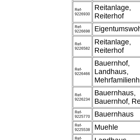
Reitanlage,
Ref-
9226930
Reiterhof
Ref-
Eigentumswo
9226698
Reitanlage,
Ref-
9226582
Reiterhof
Bauernhof,
Ref-
Landhaus,
9226466
Mehrfamilien
Bauernhaus,
Ref-
9226234
Bauernhof, Re
Ref-
Bauernhaus
9225770
Ref-
Muehle
9225538
Ref-