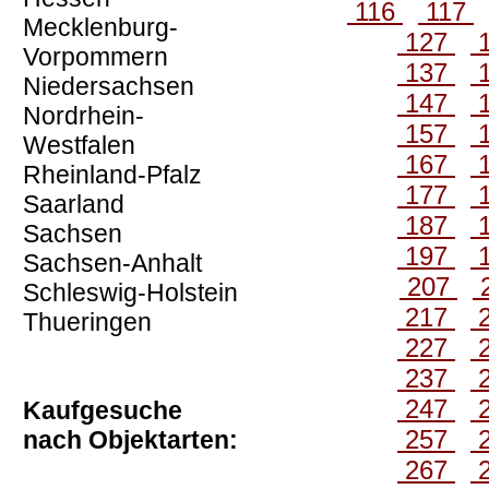
116
117
Mecklenburg-
127
Vorpommern
137
Niedersachsen
147
Nordrhein-
157
Westfalen
167
Rheinland-Pfalz
177
Saarland
187
Sachsen
197
Sachsen-Anhalt
207
Schleswig-Holstein
217
Thueringen
227
237
247
Kaufgesuche
257
nach Objektarten:
267