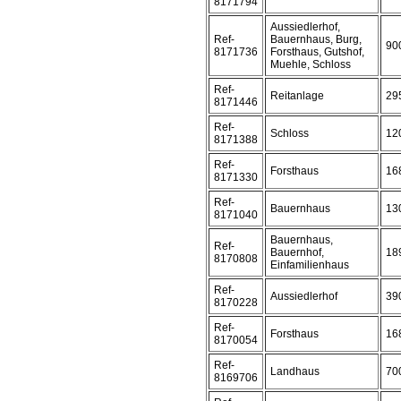
8171794
Aussiedlerhof,
Ref-
Bauernhaus, Burg,
90
8171736
Forsthaus, Gutshof,
Muehle, Schloss
Ref-
Reitanlage
29
8171446
Ref-
Schloss
12
8171388
Ref-
Forsthaus
16
8171330
Ref-
Bauernhaus
13
8171040
Bauernhaus,
Ref-
Bauernhof,
18
8170808
Einfamilienhaus
Ref-
Aussiedlerhof
39
8170228
Ref-
Forsthaus
16
8170054
Ref-
Landhaus
70
8169706