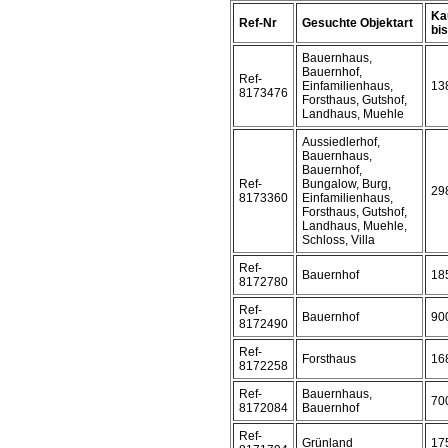
Ka
Ref-Nr
Gesuchte Objektart
bis 
Bauernhaus,
Bauernhof,
Ref-
Einfamilienhaus,
13
8173476
Forsthaus, Gutshof,
Landhaus, Muehle
Aussiedlerhof,
Bauernhaus,
Bauernhof,
Ref-
Bungalow, Burg,
29
8173360
Einfamilienhaus,
Forsthaus, Gutshof,
Landhaus, Muehle,
Schloss, Villa
Ref-
Bauernhof
18
8172780
Ref-
Bauernhof
90
8172490
Ref-
Forsthaus
16
8172258
Ref-
Bauernhaus,
70
8172084
Bauernhof
Ref-
Grünland
17