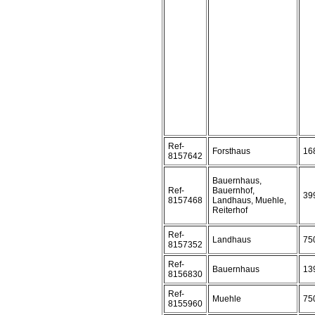
Ref-
Forsthaus
16
8157642
Bauernhaus,
Ref-
Bauernhof,
39
8157468
Landhaus, Muehle,
Reiterhof
Ref-
Landhaus
75
8157352
Ref-
Bauernhaus
13
8156830
Ref-
Muehle
75
8155960