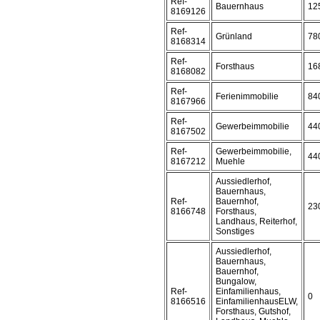
Ref-
Bauernhaus
12
8169126
Ref-
Grünland
78
8168314
Ref-
Forsthaus
16
8168082
Ref-
Ferienimmobilie
84
8167966
Ref-
Gewerbeimmobilie
44
8167502
Ref-
Gewerbeimmobilie,
44
8167212
Muehle
Aussiedlerhof,
Bauernhaus,
Ref-
Bauernhof,
23
8166748
Forsthaus,
Landhaus, Reiterhof,
Sonstiges
Aussiedlerhof,
Bauernhaus,
Bauernhof,
Bungalow,
Ref-
Einfamilienhaus,
0
8166516
EinfamilienhausELW,
Forsthaus, Gutshof,