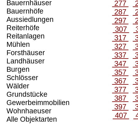
Bauernhäuser
277
Bauernhöfe
287
Aussiedlungen
297
Reiterhöfe
307
Reitanlagen
317
Mühlen
327
Forsthäuser
337
Landhäuser
347
Burgen
357
Schlösser
367
Wälder
377
Grundstücke
387
Gewerbeimmobilien
397
Wohnhaeuser
407
Alle Objektarten