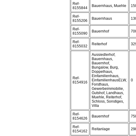
Ref-
Bauernhaus, Muehle
15
8155844
Ref-
Bauernhaus
13
8155206
Ref-
Bauernhof
70
8155090
Ref-
Reiterhof
32
8155032
Aussiedlerhof,
Bauernhaus,
Bauernhof,
Bungalow, Burg,
Doppelhaus,
Einfamilienhaus,
Ref-
EinfamilienhausELW,
0
8154916
Forsthaus,
Gewerbeimmobilie,
Gutshof, Landhaus,
Muehle, Reiterhof,
Schloss, Sonstiges,
Villa
Ref-
Bauernhof
75
8154626
Ref-
Reitanlage
29
8154162