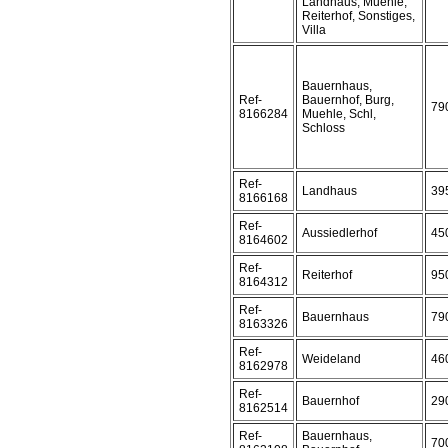
Landhaus, Muehle,
Reiterhof, Sonstiges,
Villa
Bauernhaus,
Ref-
Bauernhof, Burg,
79
8166284
Muehle, Schl,
Schloss
Ref-
Landhaus
39
8166168
Ref-
Aussiedlerhof
45
8164602
Ref-
Reiterhof
95
8164312
Ref-
Bauernhaus
79
8163326
Ref-
Weideland
46
8162978
Ref-
Bauernhof
29
8162514
Ref-
Bauernhaus,
70