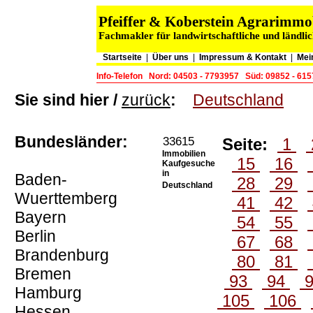
Pfeiffer & Koberstein Agrarimm
Fachmakler für landwirtschaftliche und ländli
Startseite
|
Über uns
|
Impressum & Kontakt
|
Mei
Info-Telefon
Nord: 04503 - 7793957
Süd: 09852 - 61
Sie sind hier /
zurück
:
Deutschland
Bundesländer:
33615
Seite:
1
Immobilien
15
16
Kaufgesuche
in
Baden-
28
29
Deutschland
Wuerttemberg
41
42
Bayern
54
55
Berlin
67
68
Brandenburg
80
81
Bremen
93
94
Hamburg
105
106
Hessen