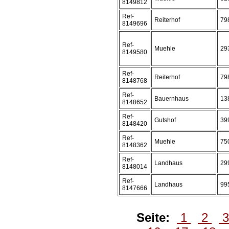
8149812
Ref-
Reiterhof
79
8149696
Ref-
Muehle
29
8149580
Ref-
Reiterhof
79
8148768
Ref-
Bauernhaus
13
8148652
Ref-
Gutshof
39
8148420
Ref-
Muehle
75
8148362
Ref-
Landhaus
29
8148014
Ref-
Landhaus
99
8147666
Seite:
1
2