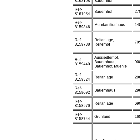
8162108
Bauernhof
Ref-
Bauernhof
27
8161934
Ref-
Mehrfamilienhaus
14
8159846
Ref-
Reitanlage,
79
8159788
Reiterhof
Aussiedlerhof,
Ref-
Bauernhaus,
90
8159440
Bauernhof, Muehle
Ref-
Reitanlage
29
8159324
Ref-
Bauernhaus
29
8159092
Ref-
Reitanlage
69
8158976
Ref-
Grünland
16
8158744