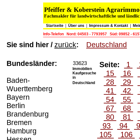
Pfeiffer & Koberstein Agrarimm
Fachmakler für landwirtschaftliche und ländli
Startseite
|
Über uns
|
Impressum & Kontakt
|
Mei
Info-Telefon
Nord: 04503 - 7793957
Süd: 09852 - 61
Sie sind hier /
zurück
:
Deutschland
Bundesländer:
33623
Seite:
1
Immobilien
15
16
Kaufgesuche
in
Baden-
28
29
Deutschland
Wuerttemberg
41
42
Bayern
54
55
Berlin
67
68
Brandenburg
80
81
Bremen
93
94
Hamburg
105
106
Hessen