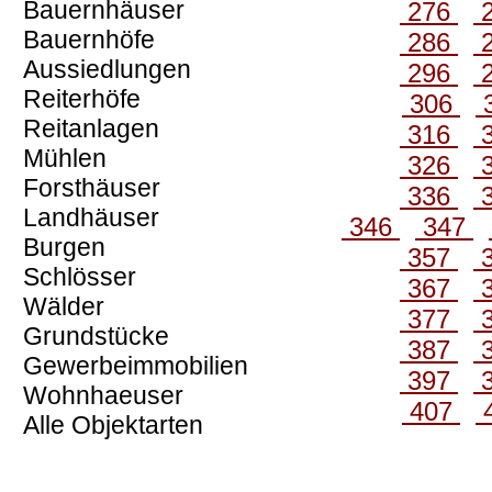
Bauernhäuser
276
Bauernhöfe
286
Aussiedlungen
296
Reiterhöfe
306
Reitanlagen
316
Mühlen
326
Forsthäuser
336
Landhäuser
346
347
Burgen
357
Schlösser
367
Wälder
377
Grundstücke
387
Gewerbeimmobilien
397
Wohnhaeuser
407
Alle Objektarten