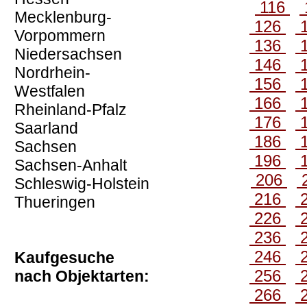
116
Mecklenburg-
126
Vorpommern
136
Niedersachsen
146
Nordrhein-
156
Westfalen
166
Rheinland-Pfalz
176
Saarland
186
Sachsen
196
Sachsen-Anhalt
206
Schleswig-Holstein
216
Thueringen
226
236
246
Kaufgesuche
256
nach Objektarten:
266