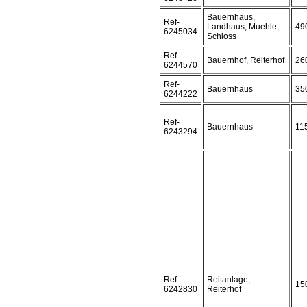
Bauernhaus,
Ref-
Landhaus, Muehle,
49
6245034
Schloss
Ref-
Bauernhof, Reiterhof
26
6244570
Ref-
Bauernhaus
35
6244222
Ref-
Bauernhaus
11
6243294
Ref-
Reitanlage,
15
6242830
Reiterhof