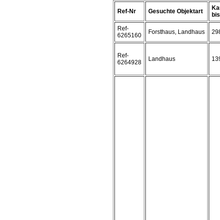
Ka
Ref-Nr
Gesuchte Objektart
bis 
Ref-
Forsthaus, Landhaus
29
6265160
Ref-
Landhaus
13
6264928