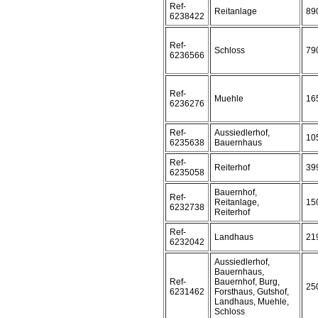
Ref-
Reitanlage
89
6238422
Ref-
Schloss
79
6236566
Ref-
Muehle
16
6236276
Ref-
Aussiedlerhof,
10
6235638
Bauernhaus
Ref-
Reiterhof
39
6235058
Bauernhof,
Ref-
Reitanlage,
15
6232738
Reiterhof
Ref-
Landhaus
21
6232042
Aussiedlerhof,
Bauernhaus,
Ref-
Bauernhof, Burg,
25
6231462
Forsthaus, Gutshof,
Landhaus, Muehle,
Schloss