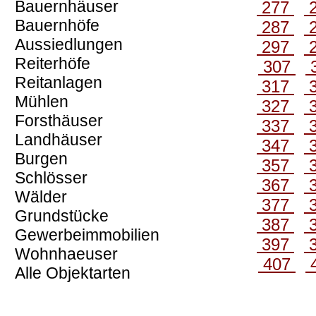
Bauernhäuser
277
Bauernhöfe
287
Aussiedlungen
297
Reiterhöfe
307
Reitanlagen
317
Mühlen
327
Forsthäuser
337
Landhäuser
347
Burgen
357
Schlösser
367
Wälder
377
Grundstücke
387
Gewerbeimmobilien
397
Wohnhaeuser
407
Alle Objektarten