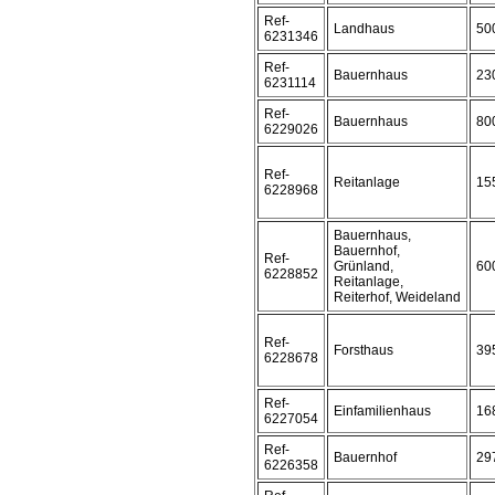
Ref-
Landhaus
50
6231346
Ref-
Bauernhaus
23
6231114
Ref-
Bauernhaus
80
6229026
Ref-
Reitanlage
15
6228968
Bauernhaus,
Bauernhof,
Ref-
Grünland,
60
6228852
Reitanlage,
Reiterhof, Weideland
Ref-
Forsthaus
39
6228678
Ref-
Einfamilienhaus
16
6227054
Ref-
Bauernhof
29
6226358