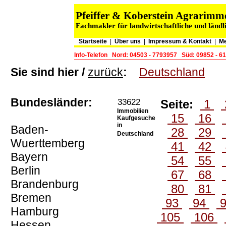
Pfeiffer & Koberstein Agrarim
Fachmakler für landwirtschaftliche und länd
Startseite
|
Über uns
|
Impressum & Kontakt
|
Me
Info-Telefon
Nord: 04503 - 7793957
Süd: 09852 - 6
Sie sind hier /
zurück
:
Deutschland
Bundesländer:
33622
Seite:
1
Immobilien
15
16
Kaufgesuche
in
Baden-
28
29
Deutschland
Wuerttemberg
41
42
Bayern
54
55
Berlin
67
68
Brandenburg
80
81
Bremen
93
94
Hamburg
105
106
Hessen