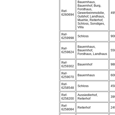
Bauernhaus,
Bauernhof, Burg,
Forsthaus,
Ref-
Gewerbeimmobilie,
49
6260694
Gutshof, Landhaus,
Muehle, Reiterhof,
Schloss, Sonstiges,
Villa
Ref-
Schloss
90
6259998
Bauernhaus,
Ref-
Bauernhof,
55
6259824
Forsthaus, Landhaus
Ref-
Bauernhof
98
6259302
Ref-
Bauernhaus
60
6259070
Ref-
Schloss
45
6258548
Ref-
Aussiedlerhof,
39
6258200
Reiterhof
Ref-
Reiterhof
24
6258084