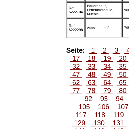
Bauernhaus,
Ref-
Ferienimmobilie,
90
6222704
Muehle
Ref-
Aussiedlerhof
79
6222298
Seite:
1
2
3
17
18
19
20
32
33
34
35
47
48
49
50
62
63
64
65
77
78
79
80
92
93
94
105
106
10
117
118
119
129
130
131