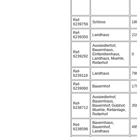
Ref-
Schloss
18
6239756
Ref-
Landhaus
21
6239350
Aussiedlerhof,
Bauernhaus,
Ref-
Einfamilienhaus,
0
6239292
Landhaus, Muehle,
Reiterhof
Ref-
Landhaus
79
6239118
Ref-
Bauernhof
17
6239060
Aussiedlerhof,
Bauernhaus,
Ref-
Bauernhof, Gutshof,
35
6238712
Muehle, Reitanlage,
Reiterhof
Bauernhaus,
Ref-
Bauernhof,
49
6238596
Landhaus