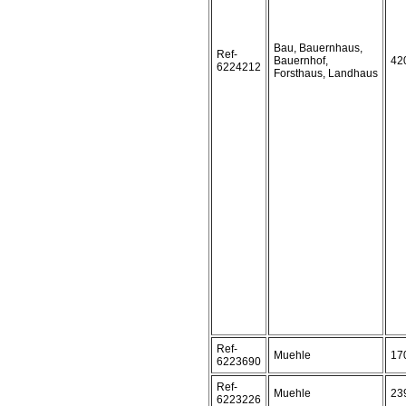
Bau, Bauernhaus,
Ref-
Bauernhof,
42
6224212
Forsthaus, Landhaus
Ref-
Muehle
17
6223690
Ref-
Muehle
23
6223226