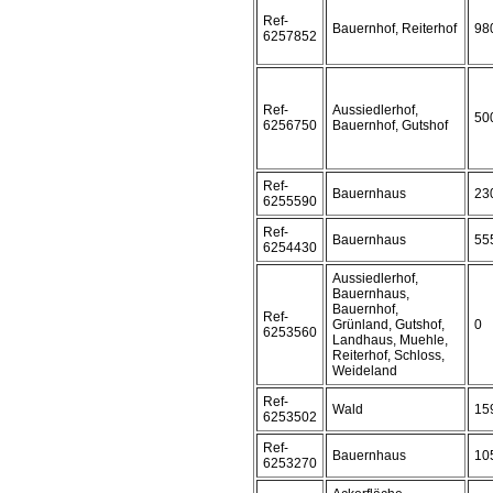
Ref-
Bauernhof, Reiterhof
98
6257852
Ref-
Aussiedlerhof,
50
6256750
Bauernhof, Gutshof
Ref-
Bauernhaus
23
6255590
Ref-
Bauernhaus
55
6254430
Aussiedlerhof,
Bauernhaus,
Bauernhof,
Ref-
Grünland, Gutshof,
0
6253560
Landhaus, Muehle,
Reiterhof, Schloss,
Weideland
Ref-
Wald
15
6253502
Ref-
Bauernhaus
10
6253270