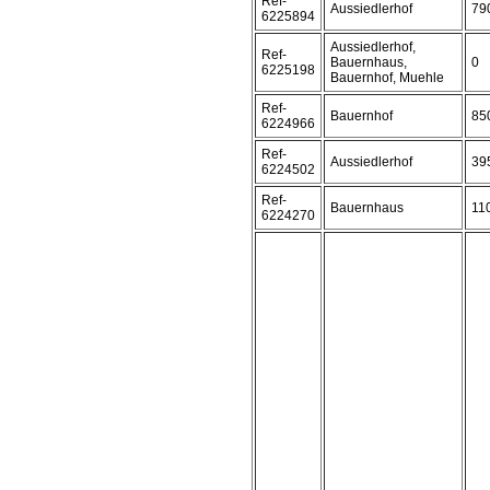
Ref-
Aussiedlerhof
79
6225894
Aussiedlerhof,
Ref-
Bauernhaus,
0
6225198
Bauernhof, Muehle
Ref-
Bauernhof
85
6224966
Ref-
Aussiedlerhof
39
6224502
Ref-
Bauernhaus
11
6224270