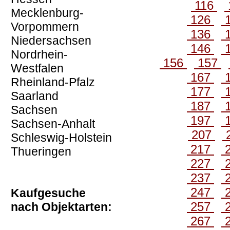
116
Mecklenburg-
126
Vorpommern
136
Niedersachsen
146
Nordrhein-
156
157
Westfalen
167
Rheinland-Pfalz
177
Saarland
187
Sachsen
197
Sachsen-Anhalt
207
Schleswig-Holstein
217
Thueringen
227
237
247
Kaufgesuche
257
nach Objektarten:
267