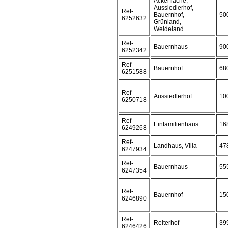
Ackerfläche,
Aussiedlerhof,
Ref-
Bauernhof,
50
6252632
Grünland,
Weideland
Ref-
Bauernhaus
90
6252342
Ref-
Bauernhof
68
6251588
Ref-
Aussiedlerhof
10
6250718
Ref-
Einfamilienhaus
16
6249268
Ref-
Landhaus, Villa
47
6247934
Ref-
Bauernhaus
55
6247354
Ref-
Bauernhof
15
6246890
Ref-
Reiterhof
39
6246426