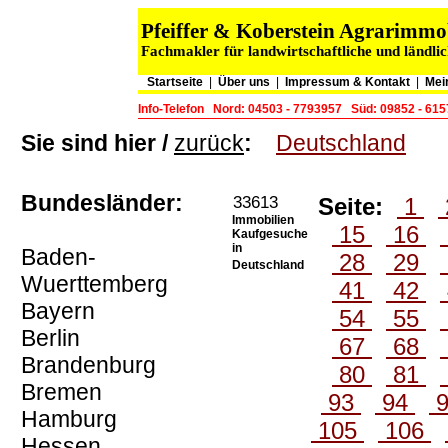
Pfeiffer & Koberstein Agrarimm
Fachmakler für landwirtschaftliche und ländli
Startseite
|
Über uns
|
Impressum & Kontakt
|
Mei
Info-Telefon
Nord: 04503 - 7793957
Süd: 09852 - 61
Sie sind hier /
zurück
:
Deutschland
Bundesländer:
33613
Seite:
1
Immobilien
15
16
Kaufgesuche
in
Baden-
28
29
Deutschland
Wuerttemberg
41
42
Bayern
54
55
Berlin
67
68
Brandenburg
80
81
Bremen
93
94
Hamburg
105
106
Hessen