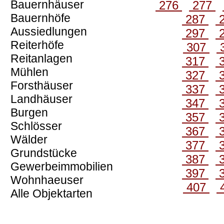
Bauernhäuser
276
277
Bauernhöfe
287
Aussiedlungen
297
Reiterhöfe
307
Reitanlagen
317
Mühlen
327
Forsthäuser
337
Landhäuser
347
Burgen
357
Schlösser
367
Wälder
377
Grundstücke
387
Gewerbeimmobilien
397
Wohnhaeuser
407
Alle Objektarten