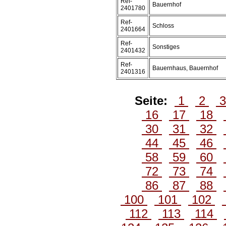
Ref-
Bauernhof
2401780
Ref-
Schloss
2401664
Ref-
Sonstiges
2401432
Ref-
Bauernhaus, Bauernhof
2401316
Seite:
1
2
16
17
18
30
31
32
44
45
46
58
59
60
72
73
74
86
87
88
100
101
102
112
113
114