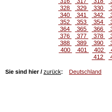
316
317
318
328
329
330
340
341
342
352
353
354
364
365
366
376
377
378
388
389
390
400
401
402
412
Sie sind hier /
zurück
:
Deutschland