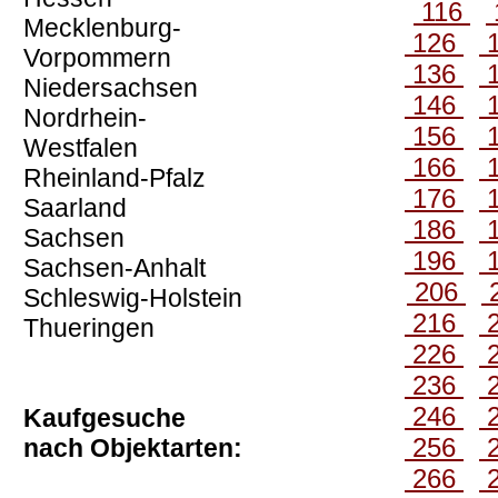
116
Mecklenburg-
126
Vorpommern
136
Niedersachsen
146
Nordrhein-
156
Westfalen
166
Rheinland-Pfalz
176
Saarland
186
Sachsen
196
Sachsen-Anhalt
206
Schleswig-Holstein
216
Thueringen
226
236
246
Kaufgesuche
256
nach Objektarten:
266