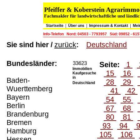
Pfeiffer & Koberstein Agrarimm
Fachmakler für landwirtschaftliche und ländli
Startseite
|
Über uns
|
Impressum & Kontakt
|
Mei
Info-Telefon
Nord: 04503 - 7793957
Süd: 09852 - 61
Sie sind hier /
zurück
:
Deutschland
Bundesländer:
33623
Seite:
1
Immobilien
15
16
Kaufgesuche
in
Baden-
28
29
Deutschland
Wuerttemberg
41
42
Bayern
54
55
Berlin
67
68
Brandenburg
80
81
Bremen
93
94
Hamburg
105
106
Hessen