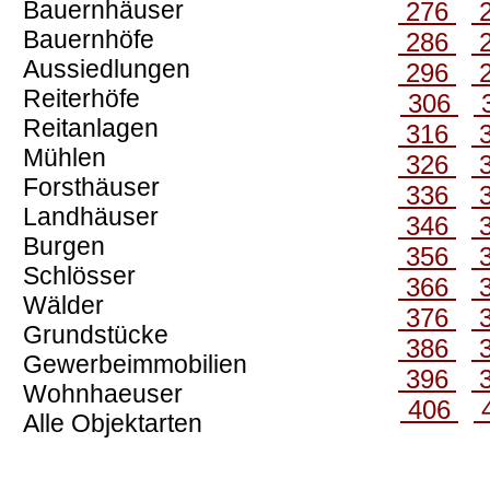
Bauernhäuser
276
Bauernhöfe
286
Aussiedlungen
296
Reiterhöfe
306
Reitanlagen
316
Mühlen
326
Forsthäuser
336
Landhäuser
346
Burgen
356
Schlösser
366
Wälder
376
Grundstücke
386
Gewerbeimmobilien
396
Wohnhaeuser
406
Alle Objektarten