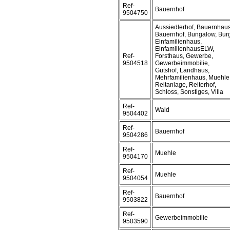
Ref-
Bauernhof
9504750
Aussiedlerhof, Bauernhaus
Bauernhof, Bungalow, Bur
Einfamilienhaus,
EinfamilienhausELW,
Ref-
Forsthaus, Gewerbe,
9504518
Gewerbeimmobilie,
Gutshof, Landhaus,
Mehrfamilienhaus, Muehle
Reitanlage, Reiterhof,
Schloss, Sonstiges, Villa
Ref-
Wald
9504402
Ref-
Bauernhof
9504286
Ref-
Muehle
9504170
Ref-
Muehle
9504054
Ref-
Bauernhof
9503822
Ref-
Gewerbeimmobilie
9503590