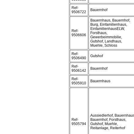
Ref-
Bauernhof
9506722
Bauernhaus, Bauernhof,
Burg, Einfamilienhaus,
EinfamilienhausELW,
Ref-
Forsthaus,
9506606
Gewerbeimmobilie,
Gutshof, Landhaus,
Muehle, Schloss
Ref-
Gutshof
9506490
Ref-
Bauernhof
9506142
Ref-
Bauernhaus
9505910
Aussiedlerhof, Bauernhaus
Ref-
Bauernhof, Forsthaus,
9505794
Gutshof, Muehle,
Reitanlage, Reiterhof