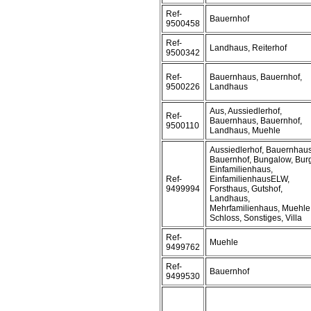
Ref-
Bauernhof
9500458
Ref-
Landhaus, Reiterhof
9500342
Ref-
Bauernhaus, Bauernhof,
9500226
Landhaus
Aus, Aussiedlerhof,
Ref-
Bauernhaus, Bauernhof,
9500110
Landhaus, Muehle
Aussiedlerhof, Bauernhaus
Bauernhof, Bungalow, Bur
Einfamilienhaus,
Ref-
EinfamilienhausELW,
9499994
Forsthaus, Gutshof,
Landhaus,
Mehrfamilienhaus, Muehle
Schloss, Sonstiges, Villa
Ref-
Muehle
9499762
Ref-
Bauernhof
9499530