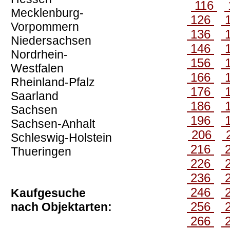
116
Mecklenburg-
126
Vorpommern
136
Niedersachsen
146
Nordrhein-
156
Westfalen
166
Rheinland-Pfalz
176
Saarland
186
Sachsen
196
Sachsen-Anhalt
206
Schleswig-Holstein
216
Thueringen
226
236
246
Kaufgesuche
256
nach Objektarten:
266