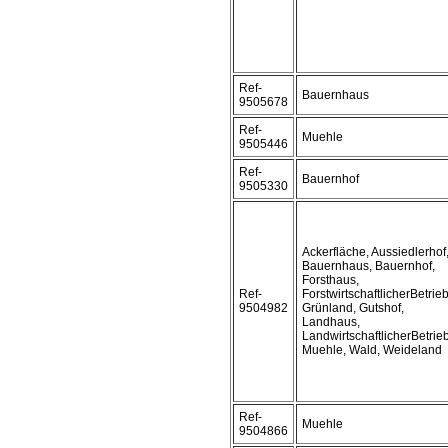
Ref-
Bauernhaus
9505678
Ref-
Muehle
9505446
Ref-
Bauernhof
9505330
Ackerfläche, Aussiedlerhof
Bauernhaus, Bauernhof,
Forsthaus,
Ref-
ForstwirtschaftlicherBetrieb
9504982
Grünland, Gutshof,
Landhaus,
LandwirtschaftlicherBetrieb
Muehle, Wald, Weideland
Ref-
Muehle
9504866