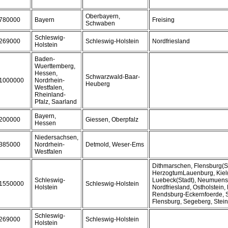
Oberbayern,
780000
Bayern
Freising
Schwaben
Schleswig-
269000
Schleswig-Holstein
Nordfriesland
Holstein
Baden-
Wuerttemberg,
Hessen,
Schwarzwald-Baar-
1000000
Nordrhein-
Heuberg
Westfalen,
Rheinland-
Pfalz, Saarland
Bayern,
200000
Giessen, Oberpfalz
Hessen
Niedersachsen,
385000
Nordrhein-
Detmold, Weser-Ems
Westfalen
Dithmarschen, Flensburg(St
HerzogtumLauenburg, Kiel(
Schleswig-
Luebeck(Stadt), Neumuenst
1550000
Schleswig-Holstein
Holstein
Nordfriesland, Ostholstein,
Rendsburg-Eckernfoerde, 
Flensburg, Segeberg, Stei
Schleswig-
269000
Schleswig-Holstein
Holstein