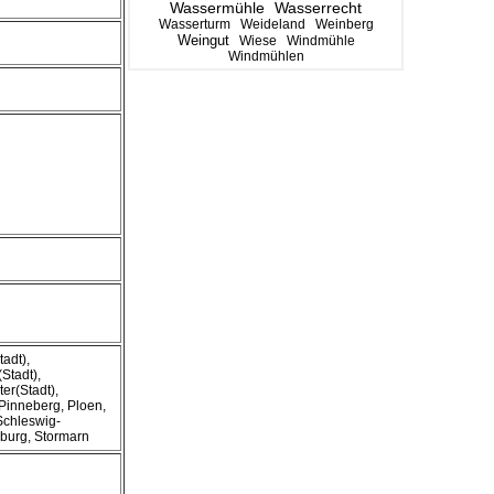
Wassermühle
Wasserrecht
Wasserturm
Weideland
Weinberg
Weingut
Wiese
Windmühle
Windmühlen
adt),
Stadt),
er(Stadt),
 Pinneberg, Ploen,
Schleswig-
nburg, Stormarn