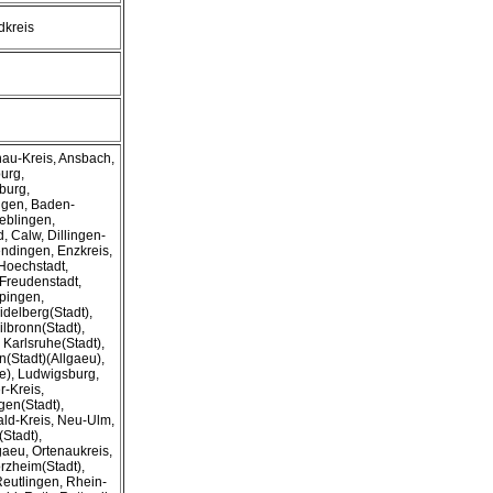
dkreis
nau-Kreis, Ansbach,
urg,
burg,
ngen, Baden-
eblingen,
 Calw, Dillingen-
dingen, Enzkreis,
Hoechstadt,
 Freudenstadt,
ppingen,
delberg(Stadt),
lbronn(Stadt),
 Karlsruhe(Stadt),
(Stadt)(Allgaeu),
e), Ludwigsburg,
-Kreis,
en(Stadt),
ld-Kreis, Neu-Ulm,
Stadt),
aeu, Ortenaukreis,
orzheim(Stadt),
Reutlingen, Rhein-