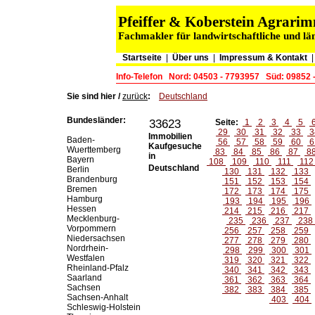
Pfeiffer & Koberstein Agrar
Fachmakler für landwirtschaftliche und lä
Startseite
|
Über uns
|
Impressum & Kontakt
Info-Telefon
Nord: 04503 - 7793957
Süd: 09852 
Sie sind hier /
zurück
:
Deutschland
Bundesländer:
33623
Seite:
1
2
3
4
5
29
30
31
32
33
3
Immobilien
Baden-
56
57
58
59
60
6
Kaufgesuche
Wuerttemberg
83
84
85
86
87
8
in
Bayern
108
109
110
111
11
Deutschland
Berlin
130
131
132
133
Brandenburg
151
152
153
154
Bremen
172
173
174
175
Hamburg
193
194
195
196
Hessen
214
215
216
217
Mecklenburg-
235
236
237
238
Vorpommern
256
257
258
259
Niedersachsen
277
278
279
280
Nordrhein-
298
299
300
301
Westfalen
319
320
321
322
Rheinland-Pfalz
340
341
342
343
Saarland
361
362
363
364
Sachsen
382
383
384
385
Sachsen-Anhalt
403
404
Schleswig-Holstein