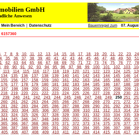
immobilien GmbH
ndliche Anwesen
|
Mein Bereich
|
Datenschutz
Bauernregel zum
07. Augus
- 6157360
6
7
8
9
10
11
12
13
14
15
16
17
18
19
20
21
22
23
2
4
35
36
37
38
39
40
41
42
43
44
45
46
47
48
49
50
5
1
62
63
64
65
66
67
68
69
70
71
72
73
74
75
76
77
7
8
89
90
91
92
93
94
95
96
97
98
99
100
101
102
103
10
2
113
114
115
116
117
118
119
120
121
122
123
124
125
12
134
135
136
137
138
139
140
141
142
143
144
145
146
14
155
156
157
158
159
160
161
162
163
164
165
166
167
16
176
177
178
179
180
181
182
183
184
185
186
187
188
18
197
198
199
200
201
202
203
204
205
206
207
208
209
21
218
219
220
221
222
223
224
225
226
227
228
229
230
23
239
240
241
242
243
244
245
246
247
248
249
250
251
25
260
261
262
263
264
265
266
267
268
269
270
271
272
27
281
282
283
284
285
286
287
288
289
290
291
292
293
29
302
303
304
305
306
307
308
309
310
311
312
313
314
31
323
324
325
326
327
328
329
330
331
332
333
334
335
33
344
345
346
347
348
349
350
351
352
353
354
355
356
35
365
366
367
368
369
370
371
372
373
374
375
376
377
37
386
387
388
389
390
391
392
393
394
395
396
397
398
39
405
406
407
408
409
410
411
412
413
414
415
416
417
41