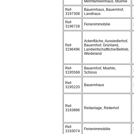
Mehrfamilienhaus, Muehle
Ref-
Bauernhaus, Bauernhof,
3197308
Landhaus
Ref-
Ferienimmobilie
3196728
Ackerfläche, Aussiedlerhof,
Ref-
Bauernhof, Grünland,
3196496
LandwirtschaftlicherBetrieb,
Weideland
Ref-
Bauernhof, Muehle,
3195568
Schloss
Ref-
Bauernhaus
3195220
Ref-
Reitanlage, Reiterhof
3193886
Ref-
Ferienimmobilie
3193074