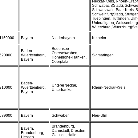
Neckar-Kreis, Rhoen-Grabfe
Schwabach(Stadt), Schwaeb
Schwarzwald-Baar-Kreis, S
Schweinfurt(Stadt), Stuttgart
Tuebingen, Tuttlingen, Ulm(
Unterallgaeu, Weissenbur
Wuerzburg, Wuerzburg(Stadt
1150000
Bayern
Niederbayern
Kelheim
Bodensee-
Baden-
Oberschwaben,
520000
Wuerttemberg,
Sigmaringen
Hohenlohe-Franken,
Bayern
Oberpfalz
Baden-
UntererNeckar,
310000
Wuerttemberg,
Rhein-Neckar-Kreis
Unterfranken
Bayern
589000
Bayern
Schwaben
Neu-Ulm
Brandenburg,
Bayern,
Darmstadt, Dresden,
Brandenburg,
Giessen, Halle,
Hessen,