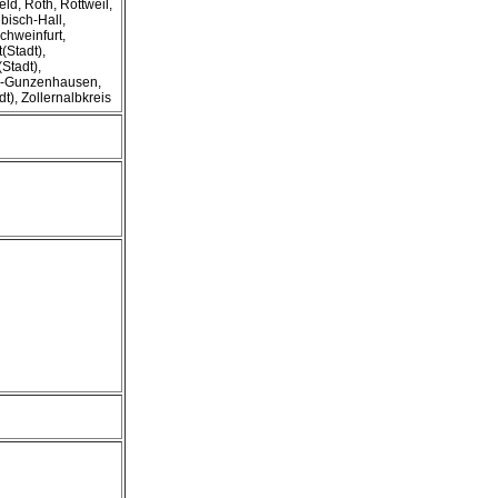
ld, Roth, Rottweil,
isch-Hall,
chweinfurt,
(Stadt),
Stadt),
g-Gunzenhausen,
), Zollernalbkreis