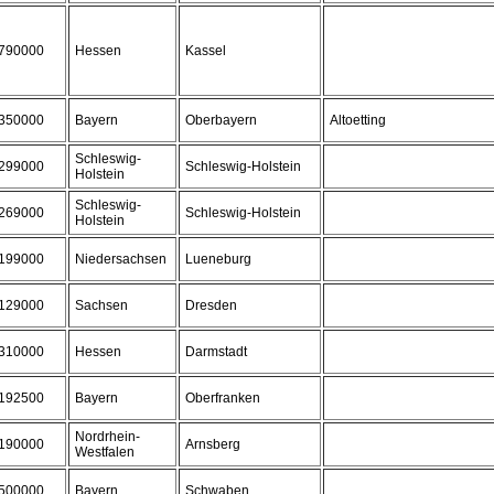
790000
Hessen
Kassel
350000
Bayern
Oberbayern
Altoetting
Schleswig-
299000
Schleswig-Holstein
Holstein
Schleswig-
269000
Schleswig-Holstein
Holstein
199000
Niedersachsen
Lueneburg
129000
Sachsen
Dresden
310000
Hessen
Darmstadt
192500
Bayern
Oberfranken
Nordrhein-
190000
Arnsberg
Westfalen
500000
Bayern
Schwaben