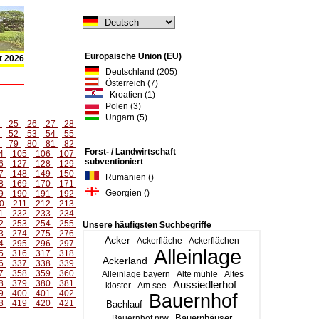
Europäische Union (EU)
t 2026
Deutschland (205)
Österreich (7)
Kroatien (1)
Polen (3)
Ungarn (5)
4
25
26
27
28
1
52
53
54
55
8
79
80
81
82
Forst- / Landwirtschaft
4
105
106
107
subventioniert
6
127
128
129
7
148
149
150
Rumänien ()
8
169
170
171
Georgien ()
9
190
191
192
0
211
212
213
1
232
233
234
2
253
254
255
Unsere häufigsten Suchbegriffe
3
274
275
276
Acker
Ackerfläche
Ackerflächen
4
295
296
297
Alleinlage
5
316
317
318
Ackerland
6
337
338
339
7
358
359
360
Alleinlage bayern
Alte mühle
Altes
8
379
380
381
Aussiedlerhof
kloster
Am see
9
400
401
402
Bauernhof
8
419
420
421
Bachlauf
Bauernhäuser
Bauernhof nrw