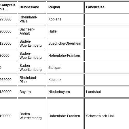
Kaufpreis
Bundesland
Region
Landkreise
bis ...
Rheinland-
295000
Koblenz
Pfalz
Sachsen-
200000
Halle
Anhalt
Baden-
125000
SuedlicherOberrhein
Wuerttemberg
Baden-
30000
Hohenlohe-Franken
Wuerttemberg
Baden-
0
Stuttgart
Wuerttemberg
Rheinland-
262000
Koblenz
Pfalz
130000
Bayern
Niederbayern
Landshut
Baden-
190000
Hohenlohe-Franken
Schwaebisch-Hall
Wuerttemberg