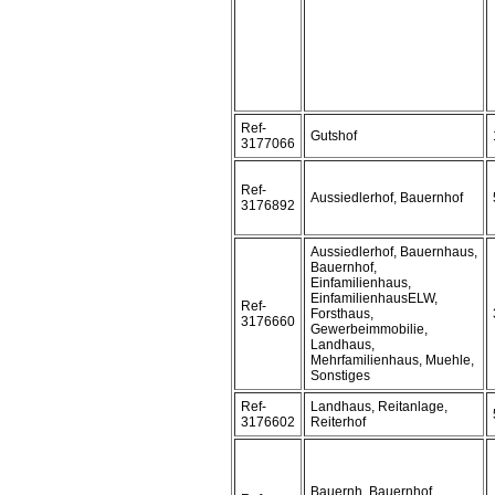
Ref-
Gutshof
3177066
Ref-
Aussiedlerhof, Bauernhof
3176892
Aussiedlerhof, Bauernhaus,
Bauernhof,
Einfamilienhaus,
EinfamilienhausELW,
Ref-
Forsthaus,
3176660
Gewerbeimmobilie,
Landhaus,
Mehrfamilienhaus, Muehle,
Sonstiges
Ref-
Landhaus, Reitanlage,
3176602
Reiterhof
Bauernh, Bauernhof,