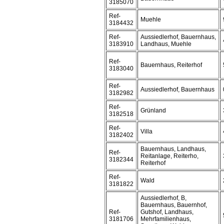
3185070
Ref-
Muehle
3184432
Ref-
Aussiedlerhof, Bauernhaus,
3183910
Landhaus, Muehle
Ref-
Bauernhaus, Reiterhof
3183040
Ref-
Aussiedlerhof, Bauernhaus
3182982
Ref-
Grünland
3182518
Ref-
Villa
3182402
Bauernhaus, Landhaus,
Ref-
Reitanlage, Reiterho,
3182344
Reiterhof
Ref-
Wald
3181822
Aussiedlerhof, B,
Bauernhaus, Bauernhof,
Ref-
Gutshof, Landhaus,
3181706
Mehrfamilienhaus,