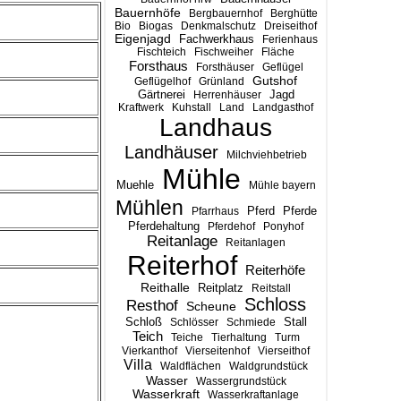
Bauernhöfe
Bergbauernhof
Berghütte
Bio
Biogas
Denkmalschutz
Dreiseithof
Eigenjagd
Fachwerkhaus
Ferienhaus
Fischteich
Fischweiher
Fläche
Forsthaus
Forsthäuser
Geflügel
Gutshof
Geflügelhof
Grünland
Gärtnerei
Jagd
Herrenhäuser
Kraftwerk
Kuhstall
Land
Landgasthof
Landhaus
Landhäuser
Milchviehbetrieb
Mühle
Muehle
Mühle bayern
Mühlen
Pferd
Pferde
Pfarrhaus
Pferdehaltung
Pferdehof
Ponyhof
Reitanlage
Reitanlagen
Reiterhof
Reiterhöfe
Reithalle
Reitplatz
Reitstall
Schloss
Resthof
Scheune
Stall
Schloß
Schlösser
Schmiede
Teich
Teiche
Tierhaltung
Turm
Vierkanthof
Vierseitenhof
Vierseithof
Villa
Waldflächen
Waldgrundstück
Wasser
Wassergrundstück
Wasserkraft
Wasserkraftanlage