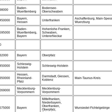
Baden-
Bodensee-
98000
Wuerttemberg
Oberschwaben
Bayern,
Aschaffenburg, Main-Spessa
450000
Unterfranken
Hessen
Wuerzburg
Baden-
Hohenlohe-Franken,
595000
Wuerttemberg,
Schwaben,
Bayern
UntererNeckar
0
32000
Bayern
Oberpfalz
Schleswig-
450000
Schleswig-Holstein
Holstein
Hessen,
Darmstadt, Giessen,
350000
Rheinland-
Main-Taunus-Kreis
Koblenz
Pfalz
Mecklenburg-
Mecklenburg-
269000
Vorpommern
Vorpommern
Mittelfranken,
Niederbayern,
Oberfranken,
575000
Bayern
Wunsiedel-Fichtelgebirge
Oberpfalz,