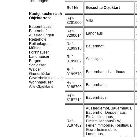
Thueringen
Ref-Nr
Gesuchte Objektart
Kaufgesuche nach
Objektarten:
Ref-
Villa
3201600
Bauernhäuser
Bauernhöfe
Ref-
Landhaus
Aussiedlungen
3200614
Reiterhöfe
Reitanlagen
Ref-
Bauernhof
Mühlen
3199918
Forsthäuser
Landhäuser
Ref-
Sonstiges
Burgen
3199802
Schlösser
Wälder
Ref-
Bauernhaus, Landhaus
Grundstücke
3199570
Gewerbeimmobilien
Wohnhaeuser
Ref-
Bauernhaus
Alle Objektarten
3198700
Ref-
Bauernhaus
3197714
Aussiedlerhof, Bauernhaus,
Bauernhof, Doppelhaus,
Einfamilienhaus,
Ref-
EinfamilienhausELW,
3197482
Ferienimmobilie, Forsthaus,
Gewerbeimmobilie,
Landhaus,