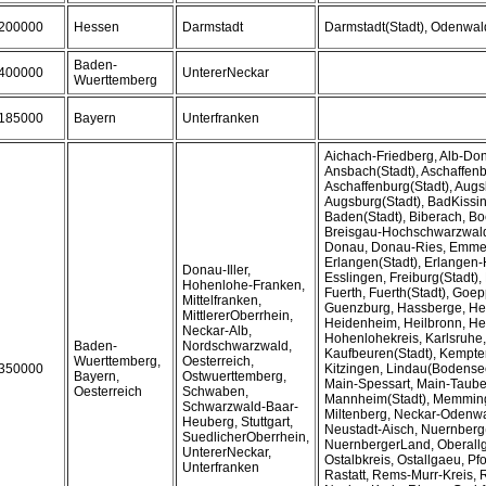
200000
Hessen
Darmstadt
Darmstadt(Stadt), Odenwal
Baden-
400000
UntererNeckar
Wuerttemberg
185000
Bayern
Unterfranken
Aichach-Friedberg, Alb-Do
Ansbach(Stadt), Aschaffenb
Aschaffenburg(Stadt), Augs
Augsburg(Stadt), BadKissi
Baden(Stadt), Biberach, Bo
Breisgau-Hochschwarzwald,
Donau, Donau-Ries, Emmen
Erlangen(Stadt), Erlangen-
Donau-Iller,
Esslingen, Freiburg(Stadt),
Hohenlohe-Franken,
Fuerth, Fuerth(Stadt), Goe
Mittelfranken,
Guenzburg, Hassberge, Hei
MittlererOberrhein,
Heidenheim, Heilbronn, Hei
Neckar-Alb,
Hohenlohekreis, Karlsruhe,
Baden-
Nordschwarzwald,
Kaufbeuren(Stadt), Kempten
Wuerttemberg,
Oesterreich,
350000
Kitzingen, Lindau(Bodense
Bayern,
Ostwuerttemberg,
Main-Spessart, Main-Tauber
Oesterreich
Schwaben,
Mannheim(Stadt), Memming
Schwarzwald-Baar-
Miltenberg, Neckar-Odenwa
Heuberg, Stuttgart,
Neustadt-Aisch, Nuernberg(
SuedlicherOberrhein,
NuernbergerLand, Oberallg
UntererNeckar,
Ostalbkreis, Ostallgaeu, Pf
Unterfranken
Rastatt, Rems-Murr-Kreis, 