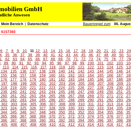
immobilien GmbH
ndliche Anwesen
|
Mein Bereich
|
Datenschutz
Bauernregel zum
06. Augus
- 6157360
6
7
8
9
10
11
12
13
14
15
16
17
18
19
20
21
22
23
2
4
35
36
37
38
39
40
41
42
43
44
45
46
47
48
49
50
5
1
62
63
64
65
66
67
68
69
70
71
72
73
74
75
76
77
7
8
89
90
91
92
93
94
95
96
97
98
99
100
101
102
103
10
2
113
114
115
116
117
118
119
120
121
122
123
124
125
12
134
135
136
137
138
139
140
141
142
143
144
145
146
14
155
156
157
158
159
160
161
162
163
164
165
166
167
16
176
177
178
179
180
181
182
183
184
185
186
187
188
18
197
198
199
200
201
202
203
204
205
206
207
208
209
21
218
219
220
221
222
223
224
225
226
227
228
229
230
23
239
240
241
242
243
244
245
246
247
248
249
250
251
25
260
261
262
263
264
265
266
267
268
269
270
271
272
27
281
282
283
284
285
286
287
288
289
290
291
292
293
29
302
303
304
305
306
307
308
309
310
311
312
313
314
31
323
324
325
326
327
328
329
330
331
332
333
334
335
33
344
345
346
347
348
349
350
351
352
353
354
355
356
35
365
366
367
368
369
370
371
372
373
374
375
376
377
37
386
387
388
389
390
391
392
393
394
395
396
397
398
39
405
406
407
408
409
410
411
412
413
414
415
416
417
41