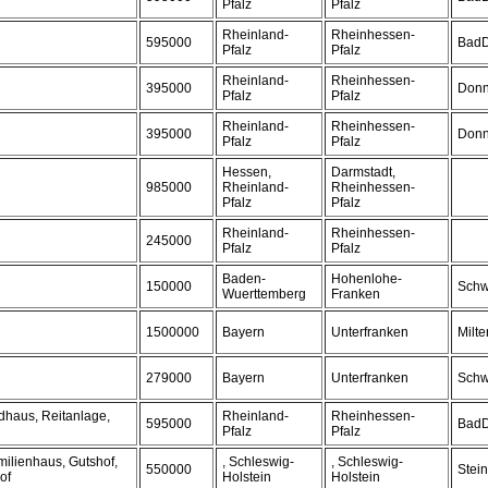
Pfalz
Pfalz
Rheinland-
Rheinhessen-
595000
BadD
Pfalz
Pfalz
Rheinland-
Rheinhessen-
395000
Donn
Pfalz
Pfalz
Rheinland-
Rheinhessen-
395000
Donn
Pfalz
Pfalz
Hessen,
Darmstadt,
985000
Rheinland-
Rheinhessen-
Pfalz
Pfalz
Rheinland-
Rheinhessen-
245000
Pfalz
Pfalz
Baden-
Hohenlohe-
150000
Schw
Wuerttemberg
Franken
1500000
Bayern
Unterfranken
Milt
279000
Bayern
Unterfranken
Schw
dhaus, Reitanlage,
Rheinland-
Rheinhessen-
595000
BadD
Pfalz
Pfalz
ilienhaus, Gutshof,
, Schleswig-
, Schleswig-
550000
Stei
of
Holstein
Holstein