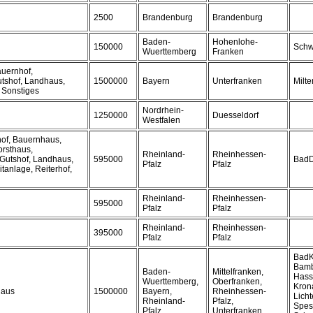
2500
Brandenburg
Brandenburg
Baden-
Hohenlohe-
150000
Schw
Wuerttemberg
Franken
auernhof,
utshof, Landhaus,
1500000
Bayern
Unterfranken
Milt
, Sonstiges
Nordrhein-
1250000
Duesseldorf
Westfalen
hof, Bauernhaus,
orsthaus,
Rheinland-
Rheinhessen-
Gutshof, Landhaus,
595000
BadD
Pfalz
Pfalz
tanlage, Reiterhof,
Rheinland-
Rheinhessen-
595000
Pfalz
Pfalz
Rheinland-
Rheinhessen-
395000
Pfalz
Pfalz
BadK
Bamb
Baden-
Mittelfranken,
Hass
Wuerttemberg,
Oberfranken,
Kron
haus
1500000
Bayern,
Rheinhessen-
Licht
Rheinland-
Pfalz,
Spess
Pfalz
Unterfranken