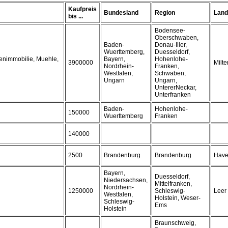
Kaufpreis
Bundesland
Region
Land
bis ...
Bodensee-
Oberschwaben,
Baden-
Donau-Iller,
Wuerttemberg,
Duesseldorf,
ienimmobilie, Muehle,
Bayern,
Hohenlohe-
3900000
Milt
Nordrhein-
Franken,
Westfalen,
Schwaben,
Ungarn
Ungarn,
UntererNeckar,
Unterfranken
Baden-
Hohenlohe-
150000
Wuerttemberg
Franken
140000
2500
Brandenburg
Brandenburg
Have
Bayern,
Duesseldorf,
Niedersachsen,
Mittelfranken,
Nordrhein-
1250000
Schleswig-
Leer
Westfalen,
Holstein, Weser-
Schleswig-
Ems
Holstein
Braunschweig,