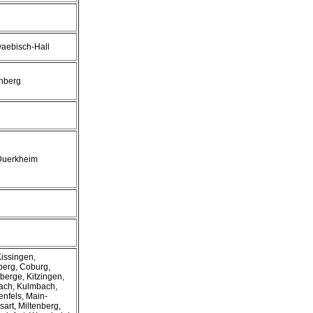
aebisch-Hall
enberg
uerkheim
issingen,
erg, Coburg,
berge, Kitzingen,
ach, Kulmbach,
enfels, Main-
art, Miltenberg,