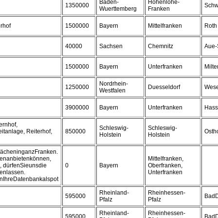
Baden-
Hohenlohe-
1350000
Schw
Wuerttemberg
Franken
rhof
1500000
Bayern
Mittelfranken
Roth
40000
Sachsen
Chemnitz
Aue-
1500000
Bayern
Unterfranken
Milt
Nordrhein-
1250000
Duesseldorf
Wese
Westfalen
3900000
Bayern
Unterfranken
Hass
ernhof,
Schleswig-
Schleswig-
itanlage, Reiterhof,
850000
Ostho
Holstein
Holstein
FlächeninganzFranken.
enanbietenkönnen,
Mittelfranken,
 dürfenSieunsdie
0
Bayern
Oberfranken,
enlassen.
Unterfranken
nIhreDatenbankalspot
Rheinland-
Rheinhessen-
595000
BadD
Pfalz
Pfalz
Rheinland-
Rheinhessen-
595000
BadD