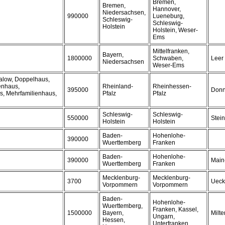
Bremen,
Bremen,
Hannover,
Niedersachsen,
990000
Lueneburg,
Schleswig-
Schleswig-
Holstein
Holstein, Weser-
Ems
Mittelfranken,
Bayern,
1800000
Schwaben,
Leer
Niedersachsen
Weser-Ems
alow, Doppelhaus,
enhaus,
Rheinland-
Rheinhessen-
395000
Donn
, Mehrfamilienhaus,
Pfalz
Pfalz
Schleswig-
Schleswig-
550000
Stei
Holstein
Holstein
Baden-
Hohenlohe-
390000
Wuerttemberg
Franken
Baden-
Hohenlohe-
390000
Main
Wuerttemberg
Franken
Mecklenburg-
Mecklenburg-
3700
Ueck
Vorpommern
Vorpommern
Baden-
Hohenlohe-
Wuerttemberg,
Franken, Kassel,
1500000
Bayern,
Milt
Ungarn,
Hessen,
Unterfranken