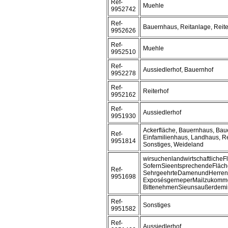
Ref-
Muehle
9952742
Ref-
Bauernhaus, Reitanlage, Reite
9952626
Ref-
Muehle
9952510
Ref-
Aussiedlerhof, Bauernhof
9952278
Ref-
Reiterhof
9952162
Ref-
Aussiedlerhof
9951930
Ackerfläche, Bauernhaus, Bau
Ref-
Einfamilienhaus, Landhaus, Re
9951814
Sonstiges, Weideland
wirsuchenlandwirtschaftliche
SofernSieentsprechendeFläch
Ref-
SehrgeehrteDamenundHerren,
9951698
ExposésgerneperMailzukomm
BittenehmenSieunsaußerdemi
Ref-
Sonstiges
9951582
Ref-
Aussiedlerhof