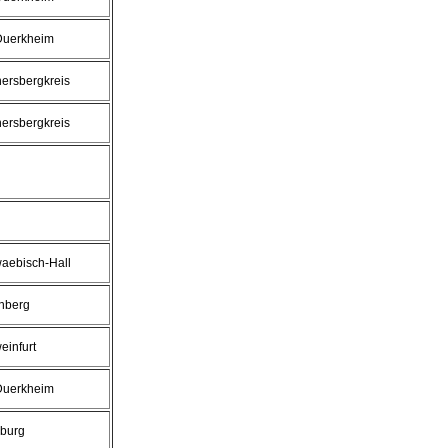
uerkheim
ersbergkreis
ersbergkreis
aebisch-Hall
enberg
einfurt
uerkheim
nburg