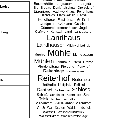
Bauernhöfe
Bergbauernhof
Berghütte
kreise
Bio
Biogas
Denkmalschutz
Dreiseithof
Eigenjagd
Fachwerkhaus
Ferienhaus
Fischteich
Fischweiher
Fläche
Forsthaus
Forsthäuser
Geflügel
Gutshof
Geflügelhof
Grünland
Gärtnerei
Jagd
Herrenhäuser
Kraftwerk
Kuhstall
Land
Landgasthof
enberg
Landhaus
Landhäuser
Milchviehbetrieb
Mühle
Muehle
Mühle bayern
Mühlen
Pferd
Pferde
Pfarrhaus
Pferdehaltung
Pferdehof
Ponyhof
Reitanlage
Reitanlagen
Reiterhof
Reiterhöfe
lland
Reithalle
Reitplatz
Reitstall
Schloss
Resthof
Scheune
Stall
Schloß
Schlösser
Schmiede
Teich
Teiche
Tierhaltung
Turm
Vierkanthof
Vierseitenhof
Vierseithof
Villa
Waldflächen
Waldgrundstück
Wasser
Wassergrundstück
Wasserkraft
Wasserkraftanlage