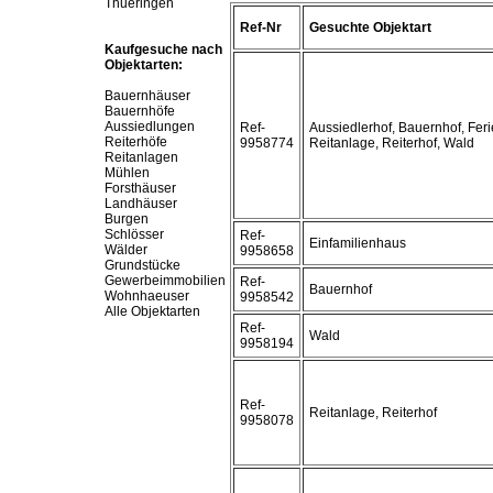
Thueringen
Ref-Nr
Gesuchte Objektart
Kaufgesuche nach
Objektarten:
Bauernhäuser
Bauernhöfe
Aussiedlungen
Ref-
Aussiedlerhof, Bauernhof, Fer
Reiterhöfe
9958774
Reitanlage, Reiterhof, Wald
Reitanlagen
Mühlen
Forsthäuser
Landhäuser
Burgen
Schlösser
Ref-
Einfamilienhaus
Wälder
9958658
Grundstücke
Gewerbeimmobilien
Ref-
Bauernhof
Wohnhaeuser
9958542
Alle Objektarten
Ref-
Wald
9958194
Ref-
Reitanlage, Reiterhof
9958078