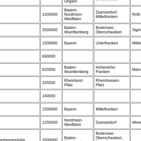
Ungarn
Bayern,
Duesseldorf,
1500000
Nordrhein-
Roth
Mittelfranken
Westfalen
Baden-
Bodensee-
3500000
Sigm
Wuerttemberg
Oberschwaben
1500000
Bayern
Unterfranken
Milt
690000
Baden-
Hohenlohe-
620000
Main
Wuerttemberg
Franken
Rheinland-
Rheinhessen-
245000
Pfalz
Pfalz
140000
1500000
Bayern
Mittelfranken
Nordrhein-
1250000
Duesseldorf
Wese
Westfalen
Bodensee-
Baden-
Oberschwaben,
werbeimmobilie
3500000