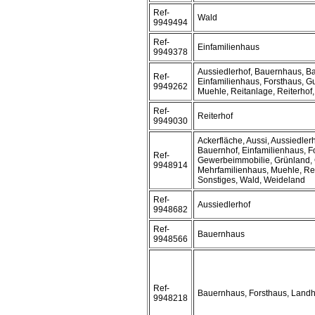
Ref-
Wald
9949494
Ref-
Einfamilienhaus
9949378
Aussiedlerhof, Bauernhaus, B
Ref-
Einfamilienhaus, Forsthaus, G
9949262
Muehle, Reitanlage, Reiterhof
Ref-
Reiterhof
9949030
Ackerfläche, Aussi, Aussiedler
Bauernhof, Einfamilienhaus, F
Ref-
Gewerbeimmobilie, Grünland, 
9948914
Mehrfamilienhaus, Muehle, Rei
Sonstiges, Wald, Weideland
Ref-
Aussiedlerhof
9948682
Ref-
Bauernhaus
9948566
Ref-
Bauernhaus, Forsthaus, Land
9948218