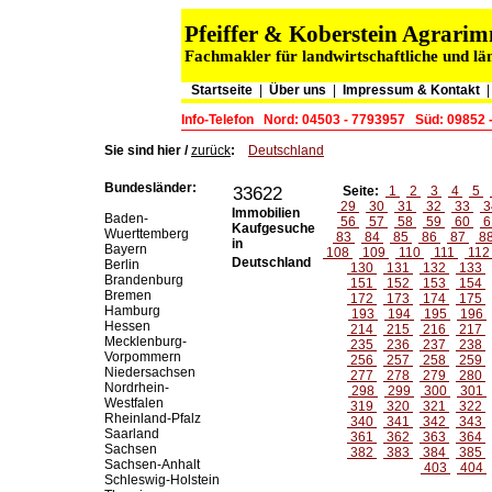
Pfeiffer & Koberstein Agrar
Fachmakler für landwirtschaftliche und lä
Startseite
|
Über uns
|
Impressum & Kontakt
Info-Telefon
Nord: 04503 - 7793957
Süd: 09852 
Sie sind hier /
zurück
:
Deutschland
Bundesländer:
33622
Seite:
1
2
3
4
5
29
30
31
32
33
3
Immobilien
Baden-
56
57
58
59
60
6
Kaufgesuche
Wuerttemberg
83
84
85
86
87
8
in
Bayern
108
109
110
111
11
Deutschland
Berlin
130
131
132
133
Brandenburg
151
152
153
154
Bremen
172
173
174
175
Hamburg
193
194
195
196
Hessen
214
215
216
217
Mecklenburg-
235
236
237
238
Vorpommern
256
257
258
259
Niedersachsen
277
278
279
280
Nordrhein-
298
299
300
301
Westfalen
319
320
321
322
Rheinland-Pfalz
340
341
342
343
Saarland
361
362
363
364
Sachsen
382
383
384
385
Sachsen-Anhalt
403
404
Schleswig-Holstein