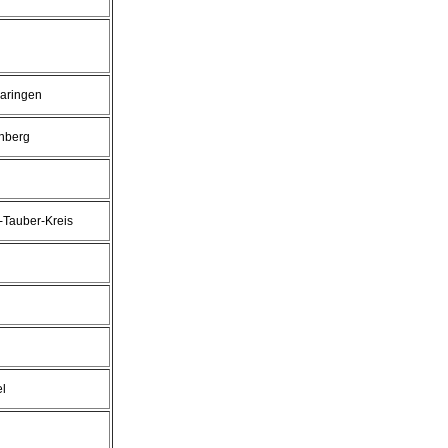
aringen
enberg
-Tauber-Kreis
l