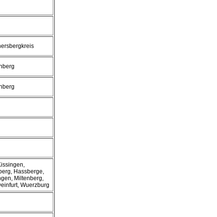
ersbergkreis
enberg
enberg
issingen,
erg, Hassberge,
ngen, Miltenberg,
einfurt, Wuerzburg