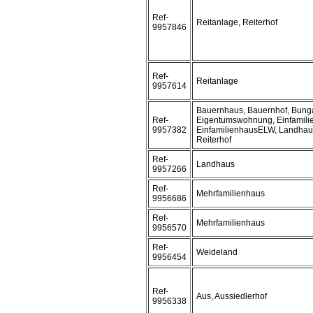
Ref-
Reitanlage, Reiterhof
9957846
Ref-
Reitanlage
9957614
Bauernhaus, Bauernhof, Bung
Ref-
Eigentumswohnung, Einfamili
9957382
EinfamilienhausELW, Landhaus
Reiterhof
Ref-
Landhaus
9957266
Ref-
Mehrfamilienhaus
9956686
Ref-
Mehrfamilienhaus
9956570
Ref-
Weideland
9956454
Ref-
Aus, Aussiedlerhof
9956338