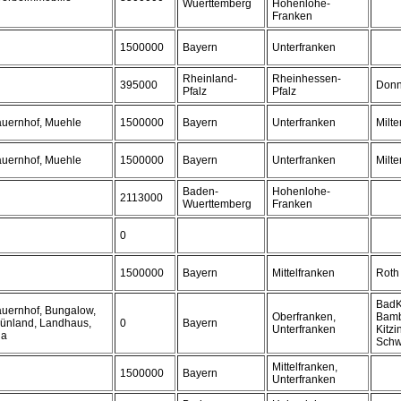
Wuerttemberg
Hohenlohe-
Franken
1500000
Bayern
Unterfranken
Rheinland-
Rheinhessen-
395000
Donn
Pfalz
Pfalz
auernhof, Muehle
1500000
Bayern
Unterfranken
Milt
auernhof, Muehle
1500000
Bayern
Unterfranken
Milt
Baden-
Hohenlohe-
2113000
Wuerttemberg
Franken
0
1500000
Bayern
Mittelfranken
Roth
BadK
auernhof, Bungalow,
Oberfranken,
Bamb
rünland, Landhaus,
0
Bayern
Unterfranken
Kitzi
la
Schw
Mittelfranken,
1500000
Bayern
Unterfranken