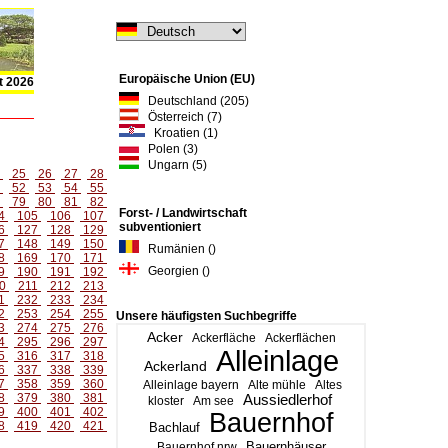
Europäische Union (EU)
t 2026
Deutschland (205)
Österreich (7)
Kroatien (1)
Polen (3)
Ungarn (5)
4
25
26
27
28
1
52
53
54
55
8
79
80
81
82
Forst- / Landwirtschaft
4
105
106
107
subventioniert
6
127
128
129
7
148
149
150
Rumänien ()
8
169
170
171
Georgien ()
9
190
191
192
0
211
212
213
1
232
233
234
2
253
254
255
Unsere häufigsten Suchbegriffe
3
274
275
276
Acker
Ackerfläche
Ackerflächen
4
295
296
297
Alleinlage
5
316
317
318
Ackerland
6
337
338
339
7
358
359
360
Alleinlage bayern
Alte mühle
Altes
8
379
380
381
Aussiedlerhof
kloster
Am see
9
400
401
402
Bauernhof
8
419
420
421
Bachlauf
Bauernhäuser
Bauernhof nrw