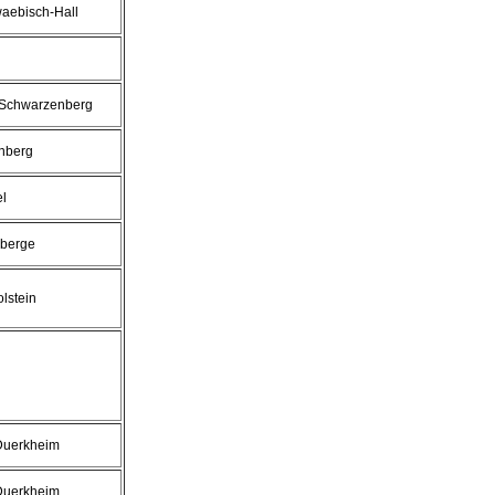
aebisch-Hall
Schwarzenberg
enberg
l
berge
lstein
uerkheim
uerkheim